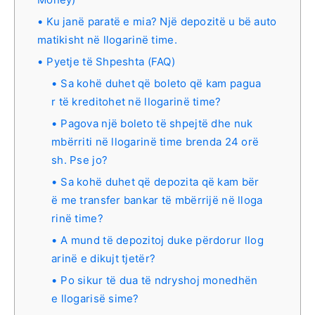
Ku janë paratë e mia? Një depozitë u bë auto
matikisht në llogarinë time.
Pyetje të Shpeshta (FAQ)
Sa kohë duhet që boleto që kam pagua
r të kreditohet në llogarinë time?
Pagova një boleto të shpejtë dhe nuk
mbërriti në llogarinë time brenda 24 orë
sh. Pse jo?
Sa kohë duhet që depozita që kam bër
ë me transfer bankar të mbërrijë në lloga
rinë time?
A mund të depozitoj duke përdorur llog
arinë e dikujt tjetër?
Po sikur të dua të ndryshoj monedhën
e llogarisë sime?