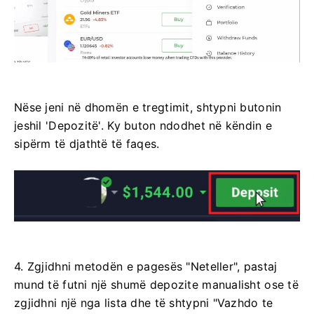
Nëse jeni në dhomën e tregtimit, shtypni butonin
jeshil 'Depozitë'. Ky buton ndodhet në këndin e
sipërm të djathtë të faqes.
4. Zgjidhni metodën e pagesës "Neteller", pastaj
mund të futni një shumë depozite manualisht ose të
zgjidhni një nga lista dhe të shtypni "Vazhdo te