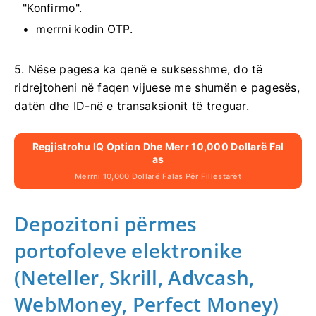
"Konfirmo".
merrni kodin OTP.
5. Nëse pagesa ka qenë e suksesshme, do të
ridrejtoheni në faqen vijuese me shumën e pagesës,
datën dhe ID-në e transaksionit të treguar.
Regjistrohu IQ Option Dhe Merr 10,000 Dollarë Fal
As
Merrni 10,000 Dollarë Falas Për Fillestarët
Depozitoni përmes
portofoleve elektronike
(Neteller, Skrill, Advcash,
WebMoney, Perfect Money)