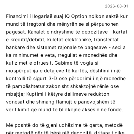
2026-08-01
Financimi i llogarisë suaj IQ Option ndikon saktë kur
mund të tregtoni dhe mënyrën se si përpunohen
pagesat. Kanalet e ndryshme të depozitave - kartat
e kreditit/debitit, kuletat elektronike, transfertat
bankare dhe sistemet rajonale të pagesave - secila
ka minimumet e veta, rregullat e monedhës dhe
kufizimet e ofruesit. Gabime të vogla si
mospërputhja e detajeve të kartës, dështimi i një
kontrolli të sigurt 3-D ose përdorimi i një monedhe
të pambështetur zakonisht shkaktojnë rënie ose
mbajtje; Kuptimi i këtyre dallimeve redukton
vonesat dhe shmang flamujt e panevojshëm të
verifikimit që mund të bllokojnë aksesin në fonde.
Më poshtë do të gjeni udhëzime të qarta, metodë
për metodë për të bërë një depozitë, dritare tipike