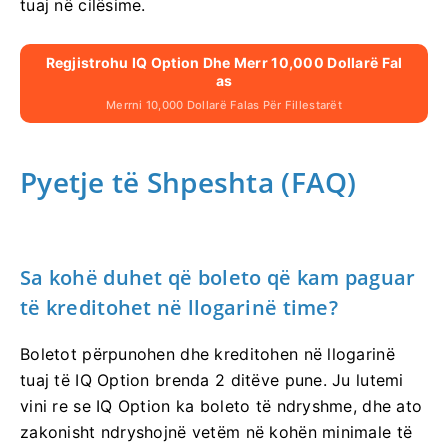
tuaj në cilësime.
Regjistrohu IQ Option Dhe Merr 10,000 Dollarë Fal
As
Merrni 10,000 Dollarë Falas Për Fillestarët
Pyetje të Shpeshta (FAQ)
Sa kohë duhet që boleto që kam paguar
të kreditohet në llogarinë time?
Boletot përpunohen dhe kreditohen në llogarinë
tuaj të IQ Option brenda 2 ditëve pune. Ju lutemi
vini re se IQ Option ka boleto të ndryshme, dhe ato
zakonisht ndryshojnë vetëm në kohën minimale të