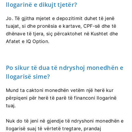
llogarinë e dikujt tjetër?
Jo. Të gjitha mjetet e depozitimit duhet të jenë
tuajat, si dhe pronësia e kartave, CPF-së dhe të
dhënave të tjera, siç përcaktohet në Kushtet dhe
Afatet e IQ Option.
Po sikur të dua të ndryshoj monedhën e
llogarisë sime?
Mund ta caktoni monedhën vetëm një herë kur
përpiqeni për herë të parë të financoni llogarinë
tuaj.
Nuk do të jeni në gjendje të ndryshoni monedhën e
llogarisë suaj të vërtetë tregtare, prandaj