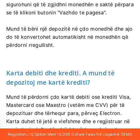
sigurohuni që të zgjidhni monedhën e saktë përpara
se të klikoni butonin "Vazhdo te pagesa".
Mund të bëni një depozitë në çdo monedhë dhe ajo
do të konvertohet automatikisht në monedhën që
përdorni rregullisht.
Karta debiti dhe krediti. A mund të
depozitoj me kartë krediti?
Mund të përdorni çdo kartë debiti ose krediti Visa,
Mastercard ose Maestro (vetëm me CVV) për të
depozituar dhe tërhequr para, përveç Electron.
Karta duhet të jetë e vlefshme dhe e regjistruar në
emrin tuaj, si dhe të mbështesë transaksionet
Regjistrohu IQ Option Merr 10,000 Dollarë Falas Në Llogarinë DEMO
ndërkombëtare online.