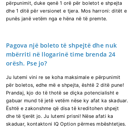
përpunimit, duke qenë 1 orë për boletot e shpejta
dhe 1 ditë për versionet e tjera. Mos harroni: ditët e
punës janë vetëm nga e hëna në të premte.
Pagova një boleto të shpejtë dhe nuk
mbërriti në llogarinë time brenda 24
orësh. Pse jo?
Ju lutemi vini re se koha maksimale e përpunimit
për boletos, edhe më e shpejta, është 2 ditë pune!
Prandaj, kjo do të thotë se diçka potencialisht e
gabuar mund të jetë vetëm nëse ky afat ka skaduar.
Është e zakonshme që disa të kreditohen shpejt
dhe të tjerët jo. Ju lutemi prisni! Nëse afati ka
skaduar, kontaktoni IQ Option përmes mbështetjes.