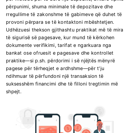
përpunimi, shuma minimale të depozitave dhe
rregullime të zakonshme të gabimeve që duhet të
provoni përpara se të kontaktoni mbështetjen.
Udhëzuesi thekson gjithashtu praktikat më të mira
të sigurisë së pagesave, kur mund të kërkohen
dokumente verifikimi, tarifat e ngarkuara nga
bankat ose ofruesit e pagesave dhe kontrollet
praktike—si p.sh. përdorimi i së njëjtës mënyrë
pagese për tërheqjet e ardhshme—për t'ju
ndihmuar të përfundoni një transaksion të
suksesshëm financimi dhe të filloni tregtimin më
shpejt.