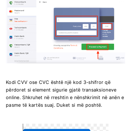
Kodi CVV ose СVС është një kod 3-shifror që
përdoret si element sigurie gjatë transaksioneve
online. Shkruhet në rreshtin e nënshkrimit në anën e
pasme të kartës suaj. Duket si më poshtë.