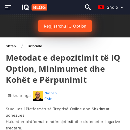
Shqip
Regjistrohu IQ Option
Shtëpi
Tutoriale
Metodat e depozitimit të IQ
Option, Minimumet dhe
Kohët e Përpunimit
Nathan
Shkruar nga
Cole
Studiues i Platformës së Tregtisë Online dhe Shkrimtar
udhëzues
Hulumton platformat e ndërmjetësit dhe sistemet e llogarive
tregtare.