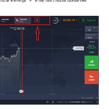
ได้ คลิกที่ปุ่ม “+” ทางด้านขวาของส่วนสินทรัพย์