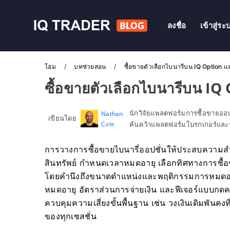
ลงชื่อ
เข้าสู่ระ
โฮม
บทช่วยสอน
ซื้อขายตัวเลือกไบนารีบน IQ Option แ
ซื้อขายตัวเลือกไบนารีบน IQ
นักวิจัยแพลตฟอร์มการซื้อขายอ
Nathan
เขียนโดย
Cole
ค้นคว้าแพลตฟอร์มโบรกเกอร์และร
การวางการซื้อขายไบนารี่ออปชั่นให้ประสบความสำเร
สินทรัพย์ กำหนดเวลาหมดอายุ เลือกทิศทางการซื้อข
โดยคำนึงถึงขนาดตำแหน่งและพฤติกรรมการหมดอายุ 
หมดอายุ อัตราส่วนการจ่ายเงิน และฟีเจอร์แบบกดครั
ควบคุมความเสี่ยงขั้นพื้นฐาน เช่น วงเงินเดิมพันคง
ของทุกเซสชั่น