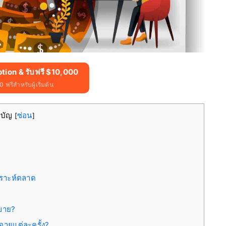
ption & รับฟรี $10,000
 ฟรีสำหรับผู้เริ่มต้น
รบัญ
ซ่อน
[
]
เคราะห์ตลาด
อขาย?
อายุแต่ละครั้ง?