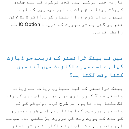
تاریخ ختم ہوگئی ہے۔ کچھ لوگوں کے لیے جلدی
کریڈٹ ہونا عام بات ہے اور دوسروں کے لیے
نہیں۔ براہ کرم ذرا انتظار کریں! اگر ڈیڈ لائن
ختم ہو گئی ہے تو سپورٹ کے ذریعے IQ Option سے
رابطہ کریں۔
میں نے بینک ٹرانسفر کے ذریعے جو ڈپازٹ
کیا ہے اسے میرے اکاؤنٹ میں آنے میں
کتنا وقت لگتا ہے؟
بینک ٹرانسفر کے لیے معیاری زیادہ سے زیادہ
وقت کی حد 2 کاروباری دن ہے، اور اس میں کم وقت
لگ سکتا ہے۔ تاہم، جس طرح کچھ بولیٹو کو کم
وقت میں پروسیس کیا جاتا ہے، اسی طرح دوسروں
کو مدت کے پورے وقت کی ضرورت پڑ سکتی ہے۔ سب سے
اہم بات یہ ہے کہ آپ اپنے اکاؤنٹ پر ٹرانسفر