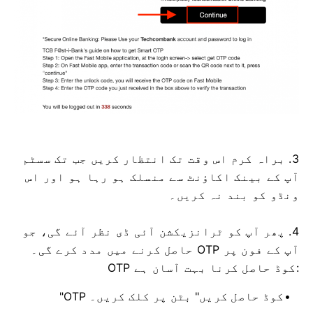
3. براہ کرم اس وقت تک انتظار کریں جب تک سسٹم
آپ کے بینک اکاؤنٹ سے منسلک ہو رہا ہو اور اس
ونڈو کو بند نہ کریں۔
4. پھر آپ کو ٹرانزیکشن آئی ڈی نظر آئے گی، جو
آپ کے فون پر OTP حاصل کرنے میں مدد کرے گی۔
OTP کوڈ حاصل کرنا بہت آسان ہے:
"OTP کوڈ حاصل کریں" بٹن پر کلک کریں۔