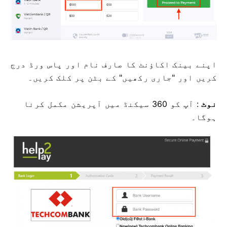
اپنے بینک اکاؤنٹ کا صارف نام اور پاس ورڈ درج
کریں اور "جاری رکھیں" کے بٹن پر کلک کریں۔
نوٹ
: آپ کو 360 سیکنڈ میں آپریشن مکمل کرنا
ہوگا۔