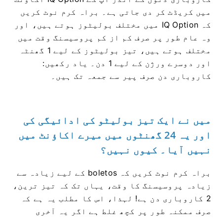
میں کریڈٹ کر دی جاتی ہے۔ براہ کرم نوٹ کریں
کہ IQ Option میں مختلف بولیٹوز ہوتے ہیں، اور
وہ عام طور پر صرف کم از کم پروسیسنگ وقت میں
مختلف ہوتے ہیں، تیز بولیٹوز کے لیے 1 گھنٹہ
اور دوسرے ورژن کے لیے 1 دن۔ یاد رکھیں:
کاروباری دن صرف پیر سے جمعہ تک ہیں۔
میں نے ایک تیز بولیٹو کی ادائیگی کی
اور یہ 24 گھنٹوں میں میرے اکاؤنٹ میں
نہیں آیا۔ کیوں نہیں؟
براہ کرم نوٹ کریں کہ boletos کے لیے زیادہ سے
زیادہ پروسیسنگ کا وقت، یہاں تک کہ تیز ترین،
2 کاروباری دن ہے! لہذا، اس کا مطلب یہ ہے کہ
صرف ممکنہ طور پر کچھ غلط ہے اگر یہ آخری