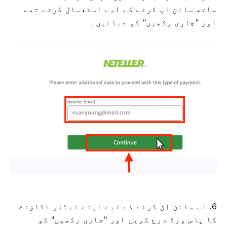
ساتھ سائن اپ کرنے کے لیے استعمال کرتے تھے
اور "جاری رکھیں" کو دبائیں۔
6. اب سائن ان کرنے کے لیے اپنے نیٹلر اکاؤنٹ
کا پاس ورڈ درج کریں اور "جاری رکھیں" کو