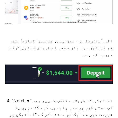
اگر آپ ٹریڈ روم میں ہیں، تو سبز 'ڈپازٹ' بٹن
کو دبائیں۔ یہ بٹن صفحہ کے اوپری دائیں کونے
میں واقع ہے۔
4. "Neteller" ادائیگی کا طریقہ منتخب کریں، پھر
آپ دستی طور پر جمع رقم درج کر سکتے ہیں یا
فہرست میں سے ایک کو منتخب کر کے "ادائیگی پر