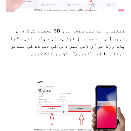
کھلنے والے نئے صفحہ پر، 3D محفوظ کوڈ درج
کریں (آپ کے موبائل فون پر ایک بار بنایا گیا
پاس ورڈ جو آن لائن لین دین کی حفاظت کی تصدیق
کرتا ہے) اور "تصدیق" بٹن پر کلک کریں۔