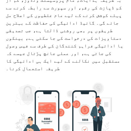
بہ طریقہ ہدایات، عام پروسیسنگ ونڈوز، کم از
کم ڈپازٹ کی رقم، اور سپورٹ سے رابطہ کرنے سے
پہلے کوشش کرنے کے لیے عام غلطیوں کی اصلاح مل
جائے گی۔ گائیڈ ادائیگی کی حفاظت کے بہترین
طریقوں پر بھی روشنی ڈالتا ہے، جب تصدیقی
دستاویزات کی درخواست کی جا سکتی ہے، بینکوں
یا ادائیگی فراہم کنندگان کی طرف سے فیس وصول
کی جاتی ہے، اور عملی جانچ پڑتال جیسے کہ
مستقبل میں نکالنے کے لیے ایک ہی ادائیگی کا
طریقہ استعمال کرنا۔