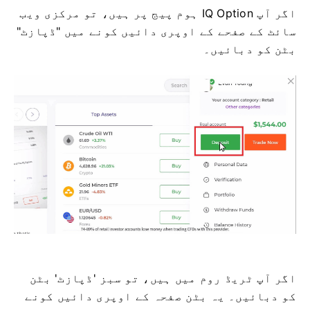
اگر آپ IQ Option ہوم پیج پر ہیں، تو مرکزی ویب
سائٹ کے صفحے کے اوپری دائیں کونے میں "ڈپازٹ"
بٹن کو دبائیں۔
اگر آپ ٹریڈ روم میں ہیں، تو سبز 'ڈپازٹ' بٹن
کو دبائیں۔ یہ بٹن صفحہ کے اوپری دائیں کونے