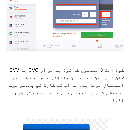
CVV یا СVС کوڈ ایک 3 ہندسوں کا کوڈ ہے جو آن
لائن لین دین کے دوران حفاظتی عنصر کے طور پر
استعمال ہوتا ہے۔ یہ آپ کے کارڈ کی پچھلی طرف
دستخطی لائن پر لکھا ہوا ہے۔ یہ نیچے کی طرح
لگتا ہے۔