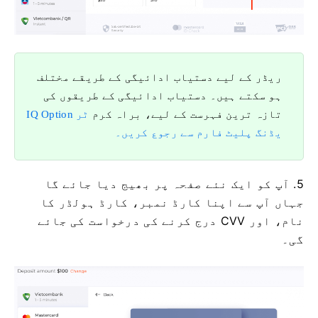
ریڈر کے لیے دستیاب ادائیگی کے طریقے مختلف
ہو سکتے ہیں۔ دستیاب ادائیگی کے طریقوں کی
تازہ ترین فہرست کے لیے، براہ کرم
IQ Option ٹر
یڈنگ پلیٹ فارم سے رجوع کریں۔
5. آپ کو ایک نئے صفحہ پر بھیج دیا جائے گا
جہاں آپ سے اپنا کارڈ نمبر، کارڈ ہولڈر کا
نام، اور CVV درج کرنے کی درخواست کی جائے
گی۔