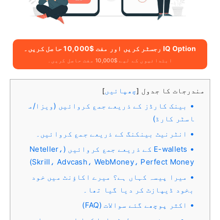
IQ Option رجسٹر کریں اور مفت $10,000 حاصل کریں۔
ابتدائیوں کے لیے $10,000 مفت حاصل کریں۔
مندرجات کا جدول
چھپائیں
]
[
بینک کارڈز کے ذریعے جمع کروائیں (ویزا/م
اسٹر کارڈ)
انٹرنیٹ بینکنگ کے ذریعے جمع کروائیں۔
E-wallets کے ذریعے جمع کروائیں (Neteller،
Skrill، Advcash، WebMoney، Perfect Money)
میرا پیسہ کہاں ہے؟ میرے اکاؤنٹ میں خود
بخود ڈیپازٹ کر دیا گیا تھا۔
اکثر پوچھے گئے سوالات (FAQ)