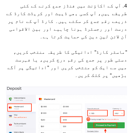
4. آپ کے اکاؤنٹ میں فنڈز جمع کرنے کے کئی
طریقے ہیں، آپ کسی بھی ڈیبٹ اور کریڈٹ کارڈ کے
ذریعے رقم جمع کر سکتے ہیں۔ کارڈ آپ کے نام پر
درست اور رجسٹرڈ ہونا چاہیے اور بین الاقوامی
آن لائن لین دین کی حمایت کرتا ہے۔
"ماسٹر کارڈ" ادائیگی کا طریقہ منتخب کریں،
دستی طور پر جمع کی رقم درج کریں، یا فہرست
میں سے ایک کو منتخب کریں اور "ادائیگی پر آگے
بڑھیں" پر کلک کریں۔