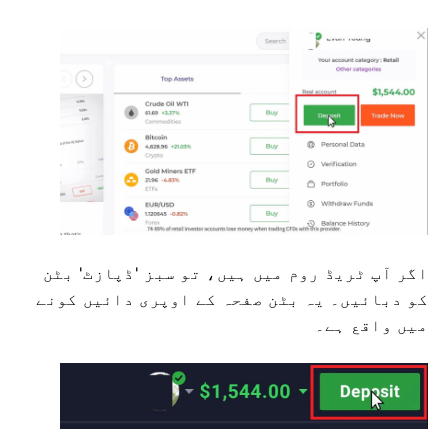
اگر آپ ٹریڈ روم میں ہیں، تو سبز 'ڈپازٹ' بٹن
کو دبائیں۔ یہ بٹن صفحہ کے اوپری دائیں کونے
میں واقع ہے۔