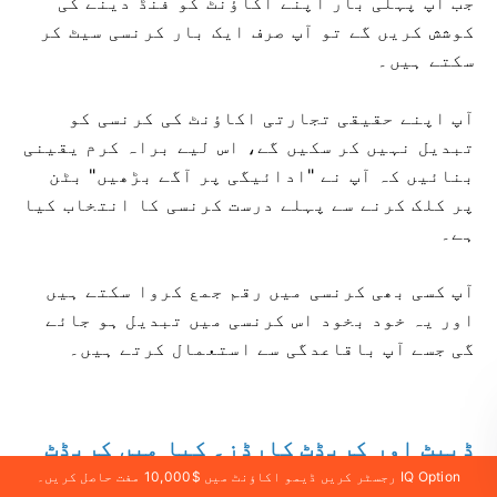
جب آپ پہلی بار اپنے اکاؤنٹ کو فنڈ دینے کی
کوشش کریں گے تو آپ صرف ایک بار کرنسی سیٹ کر
سکتے ہیں۔
آپ اپنے حقیقی تجارتی اکاؤنٹ کی کرنسی کو
تبدیل نہیں کر سکیں گے، اس لیے براہ کرم یقینی
بنائیں کہ آپ نے "ادائیگی پر آگے بڑھیں" بٹن
پر کلک کرنے سے پہلے درست کرنسی کا انتخاب کیا
ہے۔
آپ کسی بھی کرنسی میں رقم جمع کروا سکتے ہیں
اور یہ خود بخود اس کرنسی میں تبدیل ہو جائے
گی جسے آپ باقاعدگی سے استعمال کرتے ہیں۔
ڈیبٹ اور کریڈٹ کارڈز۔ کیا میں کریڈٹ
کارڈ کے ذریعے جمع کر سکتا ہوں؟
IQ Option رجسٹر کریں ڈیمو اکاؤنٹ میں $10,000 مفت حاصل کریں۔