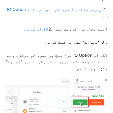
1.
IQ Option کی ویب سائٹ یا موبائل ایپ پر جائی
ں۔
اپنے تجارتی اکاؤنٹ میں
2.
لاگ ان کریں
۔ 3. "ڈپازٹ" بٹن پر کلک کریں۔
اگر آپ IQ Option ہوم پیج پر ہیں، تو مرکزی ویب
سائٹ کے صفحے کے اوپری دائیں کونے میں "ڈپازٹ"
بٹن کو دبائیں۔