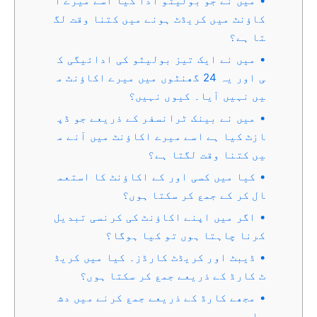
میں نے جو بولیٹو ادا کیا اسے میرے ا
کاؤنٹ میں کریڈٹ ہونے میں کتنا وقت لگ
تا ہے؟
میں نے ایک تیز بولیٹو کی ادائیگی ک
ی اور یہ 24 گھنٹوں میں میرے اکاؤنٹ م
یں نہیں آیا۔ کیوں نہیں؟
میں نے بینک ٹرانسفر کے ذریعے جو ڈپ
ازٹ کیا ہے اسے میرے اکاؤنٹ میں آنے م
یں کتنا وقت لگتا ہے؟
کیا میں کسی اور کے اکاؤنٹ کا استعم
ال کر کے جمع کر سکتا ہوں؟
اگر میں اپنے اکاؤنٹ کی کرنسی تبدیل
کرنا چاہتا ہوں تو کیا ہوگا؟
ڈیبٹ اور کریڈٹ کارڈز۔ کیا میں کریڈ
ٹ کارڈ کے ذریعے جمع کر سکتا ہوں؟
مجھے کارڈ کے ذریعے جمع کرنے میں دش
واری ہے۔