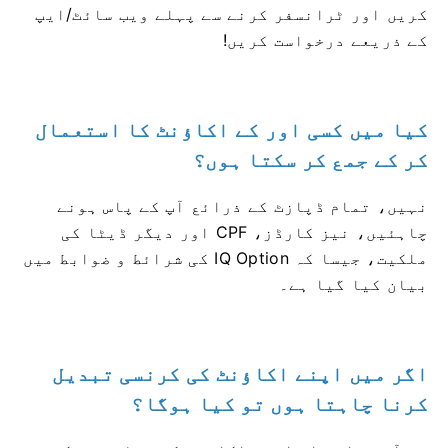
کریں اور ٹرانسفر کرنے سے پہلے ویب سائٹ/ایپ
کے ذریعے درخواست کریں!
کیا میں کسی اور کے اکاؤنٹ کا استعمال
کر کے جمع کر سکتا ہوں؟
نہیں، تمام ڈپازٹ کے ذرائع آپ کے پاس ہونے
چاہئیں، نیز کارڈز، CPF اور دیگر ڈیٹا کی
ملکیت، جیسا کہ IQ Option کی شرائط و ضوابط میں
بیان کیا گیا ہے۔
اگر میں اپنے اکاؤنٹ کی کرنسی تبدیل
کرنا چاہتا ہوں تو کیا ہوگا؟