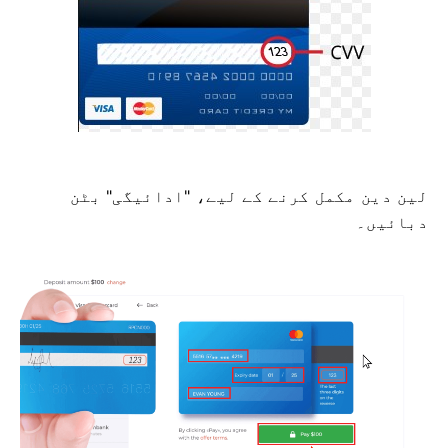
لین دین مکمل کرنے کے لیے، "ادائیگی" بٹن
دبائیں۔