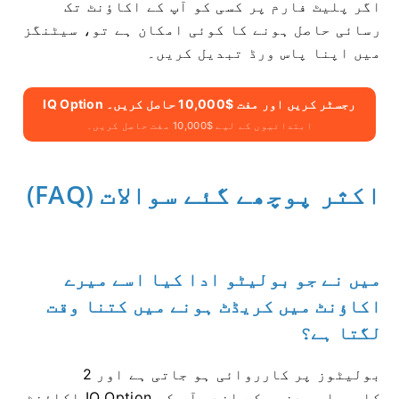
اگر پلیٹ فارم پر کسی کو آپ کے اکاؤنٹ تک
رسائی حاصل ہونے کا کوئی امکان ہے تو، سیٹنگز
میں اپنا پاس ورڈ تبدیل کریں۔
IQ Option رجسٹر کریں اور مفت $10,000 حاصل کریں۔
ابتدائیوں کے لیے $10,000 مفت حاصل کریں۔
اکثر پوچھے گئے سوالات (FAQ)
میں نے جو بولیٹو ادا کیا اسے میرے
اکاؤنٹ میں کریڈٹ ہونے میں کتنا وقت
لگتا ہے؟
بولیٹوز پر کارروائی ہو جاتی ہے اور 2
کاروباری دنوں کے اندر آپ کے IQ Option اکاؤنٹ