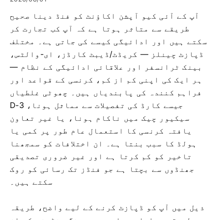
آپ کے آئی کیو آپشن اکاؤنٹ کو فنڈ دینا صحیح
طریقے سے متاثر ہوتا ہے کہ آپ کب تجارت کر
سکتے ہیں اور ادائیگی کیسے کی جاتی ہے۔ مختلف
ڈپازٹ چینلز — کریڈٹ/ڈیبٹ کارڈز، ای-والٹس،
بینک ٹرانسفر اور علاقائی ادائیگی کے نظام —
ہر ایک کی اپنی کم از کم، کرنسی کے قواعد اور
فراہم کنندہ کی پابندیاں ہیں۔ چھوٹی غلطیاں
جیسے کارڈ کی تفصیلات سے مماثل ہونا، 3‑D
سیکیور چیک میں ناکام ہونا، یا غیر تعاون
یافتہ کرنسی کا استعمال عام طور پر کمی یا
ہولڈ کا سبب بنتا ہے۔ ان اختلافات کو سمجھنا
تاخیر کو کم کرتا ہے اور غیر ضروری تصدیقی
جھنڈوں سے بچتا ہے جو فنڈز تک رسائی کو روک
سکتے ہیں۔
ذیل میں آپ کو ڈپازٹ کرنے کے لیے واضح، طریقہ