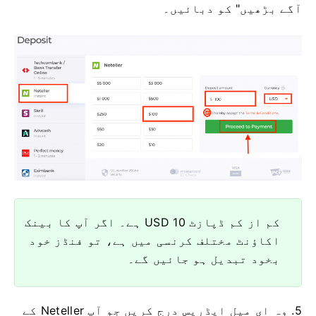
آگے بڑھیں" کو دبائیں۔
کم از کم ڈپازٹ 10 USD ہے۔ اگر آپ کا بینک
اکاؤنٹ مختلف کرنسی میں ہے، تو فنڈز خود
بخود تبدیل ہو جائیں گے۔
5. وہ ای میل ایڈریس درج کریں جو آپ Neteller کے