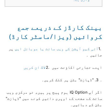
بینک کارڈز کے ذریعے جمع
کروائیں (ویزا/ماسٹر کارڈ)
1.
آئی کیو آپشن کی ویب سائٹ یا موبائل ایپ
پر
جائیں ۔
اپنے تجارتی اکاؤنٹ میں
2.
لاگ ان کریں
۔ 3. "ڈپازٹ" بٹن پر کلک کریں۔
اگر آپ IQ Option ہوم پیج پر ہیں، تو مرکزی ویب
سائٹ کے صفحے کے اوپری دائیں کونے میں "ڈپازٹ"
بٹن کو دبائیں۔