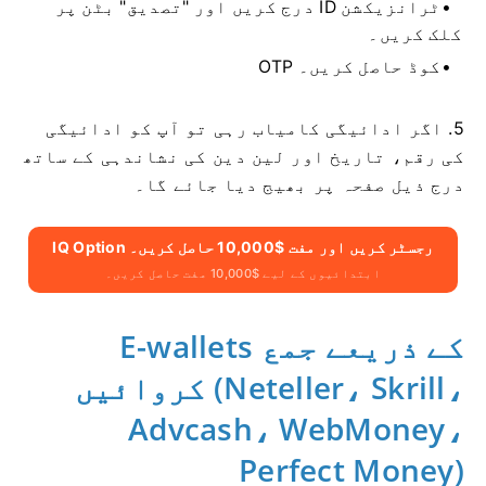
ٹرانزیکشن ID درج کریں اور "تصدیق" بٹن پر
کلک کریں۔
OTP کوڈ حاصل کریں۔
5. اگر ادائیگی کامیاب رہی تو آپ کو ادائیگی
کی رقم، تاریخ اور لین دین کی نشاندہی کے ساتھ
درج ذیل صفحہ پر بھیج دیا جائے گا۔
IQ Option رجسٹر کریں اور مفت $10,000 حاصل کریں۔
ابتدائیوں کے لیے $10,000 مفت حاصل کریں۔
E-wallets کے ذریعے جمع
کروائیں (Neteller، Skrill،
Advcash، WebMoney،
Perfect Money)