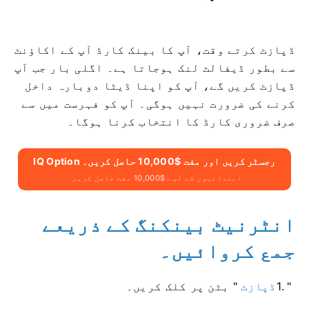
ڈپازٹ کرتے وقت، آپ کا بینک کارڈ آپ کے اکاؤنٹ
سے بطور ڈیفالٹ لنک ہوجاتا ہے۔ اگلی بار جب آپ
ڈپازٹ کریں گے، آپ کو اپنا ڈیٹا دوبارہ داخل
کرنے کی ضرورت نہیں ہوگی۔ آپ کو فہرست میں سے
صرف ضروری کارڈ کا انتخاب کرنا ہوگا۔
IQ Option رجسٹر کریں اور مفت $10,000 حاصل کریں۔
ابتدائیوں کے لیے $10,000 مفت حاصل کریں۔
انٹرنیٹ بینکنگ کے ذریعے
جمع کروائیں۔
1. "
ڈپازٹ
" بٹن پر کلک کریں۔