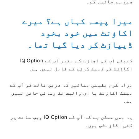
جمع ہو جائیں گے۔
میرا پیسہ کہاں ہے؟ میرے
اکاؤنٹ میں خود بخود
ڈیپازٹ کر دیا گیا تھا۔
IQ Option کمپنی آپ کی اجازت کے بغیر آپ کے
اکاؤنٹ کو ڈیبٹ کرنے کے قابل نہیں ہے۔
براہ کرم یقینی بنائیں کہ فریق ثالث کو آپ کے
بینک اکاؤنٹ یا ای والیٹ تک رسائی حاصل نہیں
ہے۔
یہ بھی ممکن ہے کہ آپ کے IQ Option ویب سائٹ پر
کئی اکاؤنٹس ہوں۔